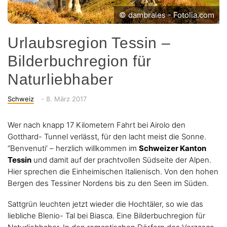
© dambrales - Fotolia.com
Urlaubsregion Tessin –
Bilderbuchregion für
Naturliebhaber
Categories
Posted
Schweiz
-
8. März 2017
on
Wer nach knapp 17 Kilometern Fahrt bei Airolo den
Gotthard- Tunnel verlässt, für den lacht meist die Sonne.
“Benvenuti‘ – herzlich willkommen im
Schweizer Kanton
Tessin
und damit auf der prachtvollen Südseite der Alpen.
Hier sprechen die Einheimischen Italienisch. Von den hohen
Bergen des Tessiner Nordens bis zu den Seen im Süden.
Sattgrün leuchten jetzt wieder die Hochtäler, so wie das
liebliche Blenio- Tal bei Biasca. Eine Bilderbuchregion für