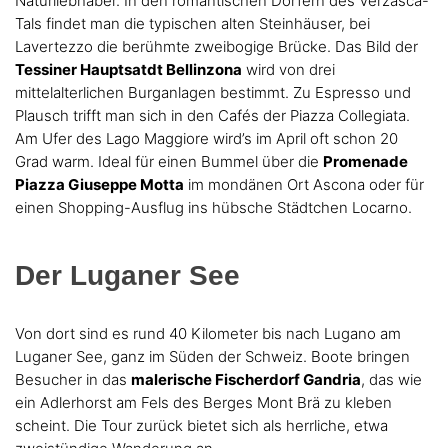
Naturliebhaber. In den romantischen Dörfern des Verzasca-
Tals findet man die typischen alten Steinhäuser, bei
Lavertezzo die berühmte zweibogige Brücke. Das Bild der
Tessiner Hauptsatdt Bellinzona
wird von drei
mittelalterlichen Burganlagen bestimmt. Zu Espresso und
Plausch trifft man sich in den Cafés der Piazza Collegiata.
Am Ufer des Lago Maggiore wird’s im April oft schon 20
Grad warm. Ideal für einen Bummel über die
Promenade
Piazza Giuseppe Motta
im mondänen Ort Ascona oder für
einen Shopping-Ausflug ins hübsche Städtchen Locarno.
Der Luganer See
Von dort sind es rund 40 Kilometer bis nach Lugano am
Luganer See, ganz im Süden der Schweiz. Boote bringen
Besucher in das
malerische Fischerdorf Gandria
, das wie
ein Adlerhorst am Fels des Berges Mont Brä zu kleben
scheint. Die Tour zurück bietet sich als herrliche, etwa