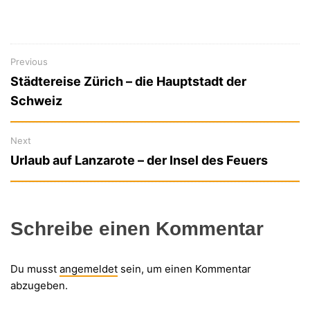
Previous
Previous
Beitragsnavigation
Städtereise Zürich – die Hauptstadt der
post:
Schweiz
Next
Next
Urlaub auf Lanzarote – der Insel des Feuers
post:
Schreibe einen Kommentar
Du musst
angemeldet
sein, um einen Kommentar
abzugeben.