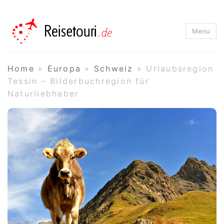
Reisetouri.de
Menu
Home
»
Europa
»
Schweiz
»
Urlaubsregion
Tessin – Bilderbuchregion für
Naturliebhaber