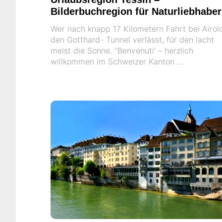
Bilderbuchregion für Naturliebhaber
Wer nach knapp 17 Kilometern Fahrt bei Airol
den Gotthard- Tunnel verlässt, für den lacht
meist die Sonne. “Benvenuti‘ – herzlich
willkommen im Schweizer Kanton …