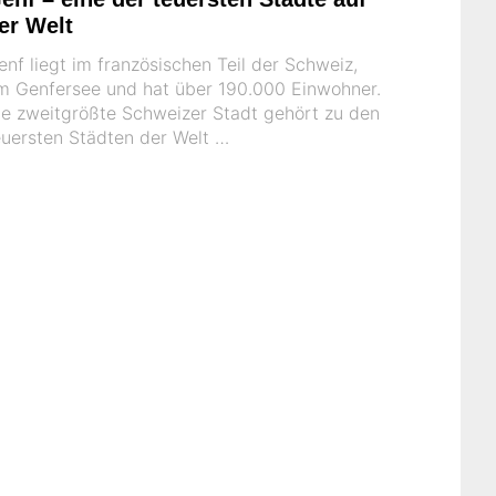
er Welt
enf liegt im französischen Teil der Schweiz,
m Genfersee und hat über 190.000 Einwohner.
ie zweitgrößte Schweizer Stadt gehört zu den
euersten Städten der Welt …