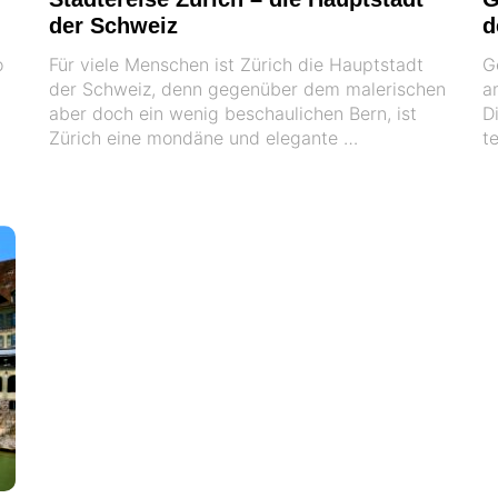
der Schweiz
d
o
Für viele Menschen ist Zürich die Hauptstadt
G
der Schweiz, denn gegenüber dem malerischen
a
aber doch ein wenig beschaulichen Bern, ist
D
Zürich eine mondäne und elegante …
t