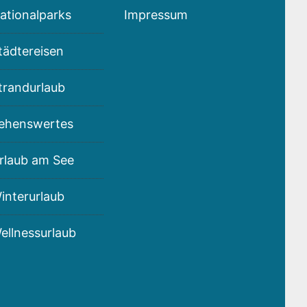
ationalparks
Impressum
tädtereisen
trandurlaub
ehenswertes
rlaub am See
interurlaub
ellnessurlaub