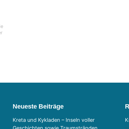
ie
er
Neueste Beiträge
R
Kreta und Kykladen – Inseln voller
K
Geschichten sowie Traumstränden