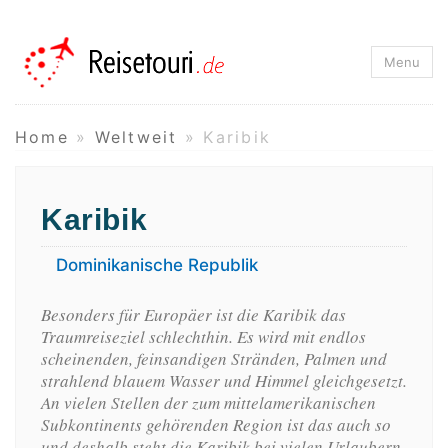
Reisetouri.de
Menu
Home
»
Weltweit
»
Karibik
Karibik
Dominikanische Republik
Besonders für Europäer ist die Karibik das
Traumreiseziel schlechthin. Es wird mit endlos
scheinenden, feinsandigen Stränden, Palmen und
strahlend blauem Wasser und Himmel gleichgesetzt.
An vielen Stellen der zum mittelamerikanischen
Subkontinents gehörenden Region ist das auch so
und deshalb steht die Karibik bei vielen Urlaubern