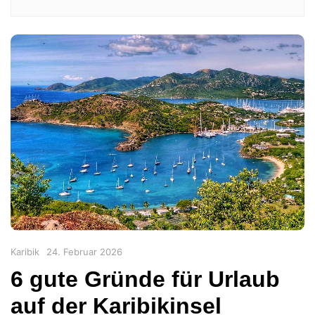
Categories
Posted
Karibik
24. Februar 2026
on
6 gute Gründe für Urlaub
auf der Karibikinsel