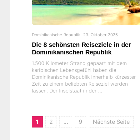
Categories
Posted
Dominikanische Republik
23. Oktober 2025
on
Die 8 schönsten Reiseziele in der
Dominikanischen Republik
1.500 Kilometer Strand gepaart mit dem
karibischen Lebensgefühl haben die
Dominikanische Republik innerhalb kürzester
Zeit zu einem beliebten Reiseziel werden
lassen. Der Inselstaat in der …
Page
Page
Page
1
2
…
9
Nächste Seite
Seitennummerierung
der