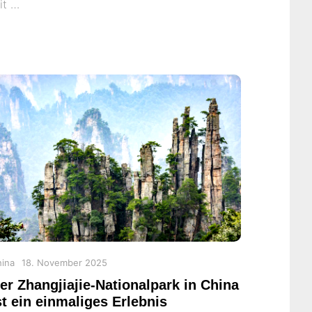
it …
tegories
Posted
ina
18. November 2025
on
er Zhangjiajie-Nationalpark in China
st ein einmaliges Erlebnis