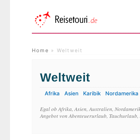
Reisetou
Das Online Reisemagazin
Home
»
Weltweit
Weltweit
Afrika
Asien
Karibik
Nordamerika
Egal ob Afrika, Asien, Australien, Nordameri
Angebot von Abenteuerurlaub, Tauchurlaub, S