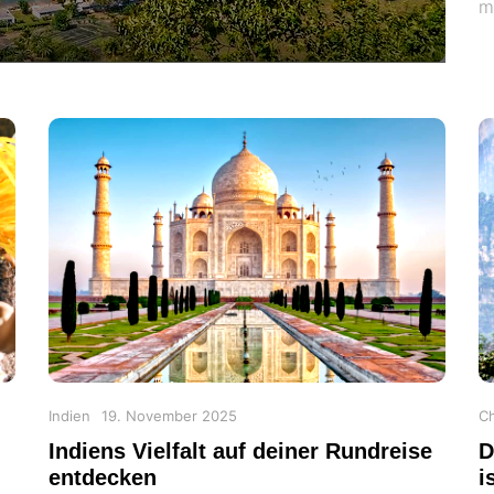
m
Categories
Posted
Ca
Indien
19. November 2025
Ch
on
Indiens Vielfalt auf deiner Rundreise
D
entdecken
i