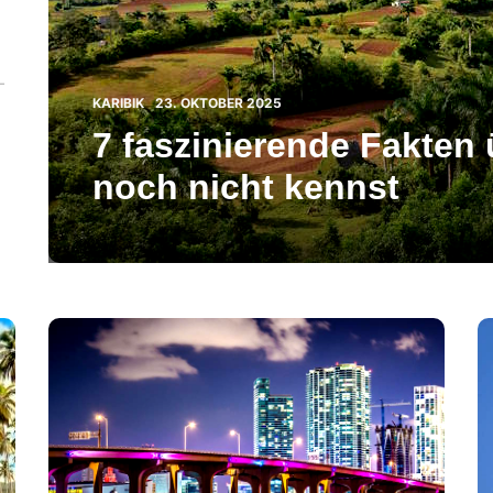
-
CATEGORIES
POSTED
KARIBIK
23. OKTOBER 2025
ON
7 faszinierende Fakten 
noch nicht kennst