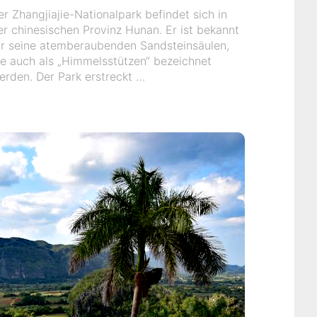
er Zhangjiajie-Nationalpark befindet sich in
er chinesischen Provinz Hunan. Er ist bekannt
ür seine atemberaubenden Sandsteinsäulen,
ie auch als „Himmelsstützen“ bezeichnet
erden. Der Park erstreckt …