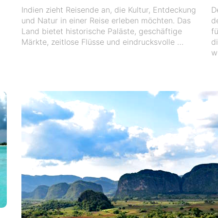
Indien zieht Reisende an, die Kultur, Entdeckung
D
und Natur in einer Reise erleben möchten. Das
d
Land bietet historische Paläste, geschäftige
f
Märkte, zeitlose Flüsse und eindrucksvolle …
d
w