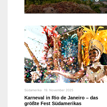
Categories
Posted
Südamerika
19. November 2025
on
Karneval in Rio de Janeiro – das
größte Fest Südamerikas