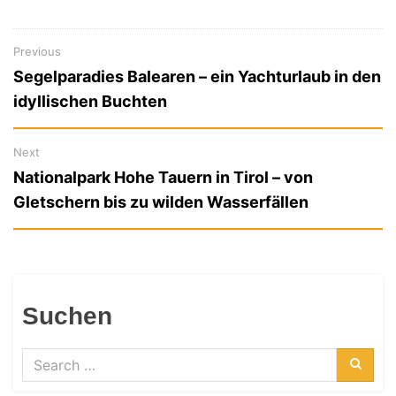
Previous
Previous
Beitragsnavigation
Segelparadies Balearen – ein Yachturlaub in den
post:
idyllischen Buchten
Next
Next
Nationalpark Hohe Tauern in Tirol – von
post:
Gletschern bis zu wilden Wasserfällen
Suchen
Search
for:
Searc