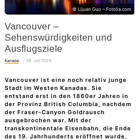
© Lijuan Guo – Fotolia.com
Vancouver –
Sehenswürdigkeiten und
Ausflugsziele
Categories
Posted
Kanada
-
29. Juli 2024
on
Vancouver ist eine noch relativ junge
Stadt im Westen Kanadas. Sie
entstand erst in den 1860er Jahren in
der Provinz British Columbia, nachdem
der Fraser-Canyon Goldrausch
ausgebrochen war. Mit der
transkontinentale Eisenbahn, die Ende
des 19. Jahrhunderts eröffnet wurde,