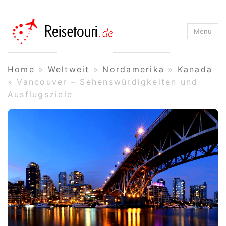
Reisetouri.de
Menu
Home
»
Weltweit
»
Nordamerika
»
Kanada
»
Vancouver – Sehenswürdigkeiten und
Ausflugsziele