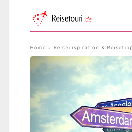
Reisetou
Das Online Reisemagazin
Home
»
Reiseinspiration & Reisetip