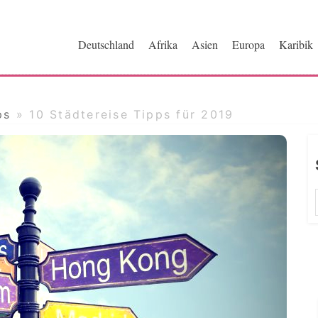
ri.de
Deutschland
Afrika
Asien
Europa
Karibik
ps
»
10 Städtereise Tipps für 2019