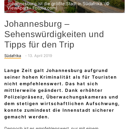
Johannesburg ist die größte Stadt in Südafrika. (©
ViewApart - Fotolia.com)
Johannesburg –
Sehenswürdigkeiten und
Tipps für den Trip
Categories
Posted
Südafrika
-
13. April 2019
on
Lange Zeit galt Johannesburg aufgrund
seiner hohen Kriminalität als für Touristen
nicht empfehlenswert. Das hat sich
mittlerweile geändert. Dank erhöhter
Polizeipräsenz, Überwachungskameras und
dem stetigen wirtschaftlichen Aufschwung,
konnte zumindest die Innenstadt sicherer
gemacht werden.
Dennoch ist es empfehlenswert, nur mit einem