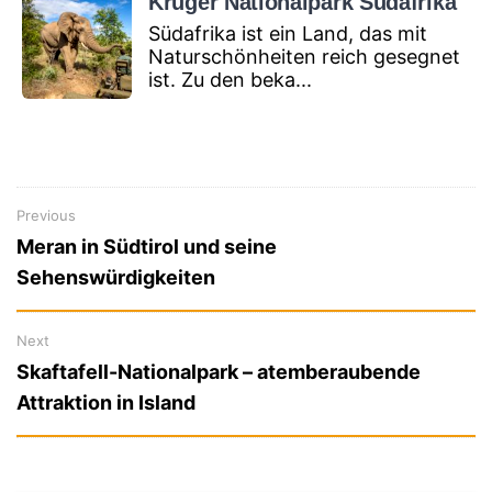
Krüger Nationalpark Südafrika
Südafrika ist ein Land, das mit
Naturschönheiten reich gesegnet
ist. Zu den beka...
Previous
Previous
Beitragsnavigation
Meran in Südtirol und seine
post:
Sehenswürdigkeiten
Next
Next
Skaftafell-Nationalpark – atemberaubende
post:
Attraktion in Island