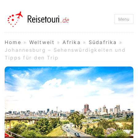
Reisetouri.de
Menu
Home
»
Weltweit
»
Afrika
»
Südafrika
»
Johannesburg – Sehenswürdigkeiten und
Tipps für den Trip