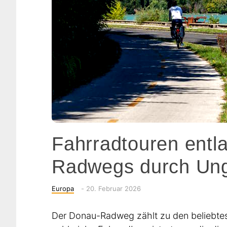
Fahrradtouren entl
Radwegs durch Un
Categories
Posted
Europa
-
20. Februar 2026
on
Der Donau-Radweg zählt zu den beliebtes