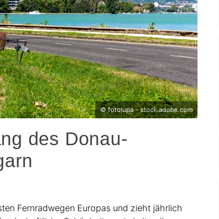
© fotolupa - stock.adobe.com
ang des Donau-
garn
ten Fernradwegen Europas und zieht jährlich