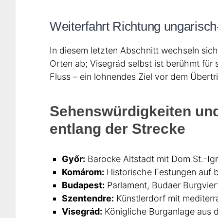
Weiterfahrt Richtung ungarisc
In diesem letzten Abschnitt wechseln sich 
Orten ab; Visegrád selbst ist berühmt für
Fluss – ein lohnendes Ziel vor dem Übertr
Sehenswürdigkeiten und 
entlang der Strecke
Győr:
Barocke Altstadt mit Dom St.-Ign
Komárom:
Historische Festungen auf b
Budapest:
Parlament, Budaer Burgvier
Szentendre:
Künstlerdorf mit mediterr
Visegrád:
Königliche Burganlage aus de