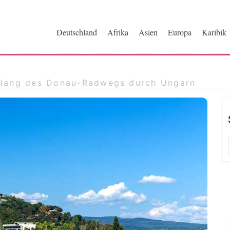
ri.de
Deutschland
Afrika
Asien
Europa
Karibik
tlang des Donau-Radwegs durch Ungarn