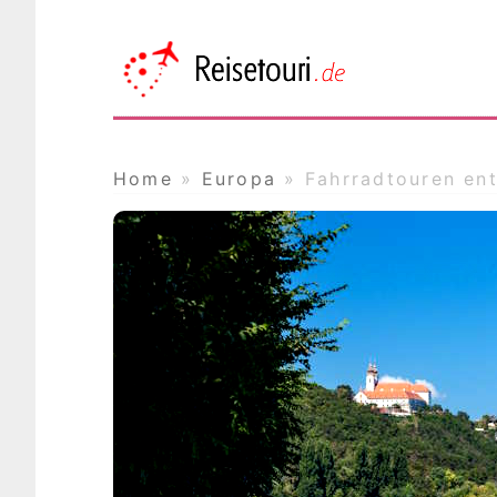
Reisetou
Das Online Reisemagazin
Home
»
Europa
»
Fahrradtouren en