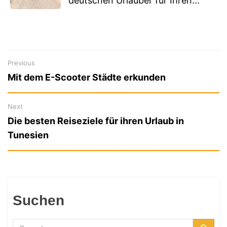
deutschen Urlauber für Ihren...
Previous
Previous
Beitragsnavigation
Mit dem E-Scooter Städte erkunden
post:
Next
Next
Die besten Reiseziele für ihren Urlaub in
post:
Tunesien
Suchen
Search