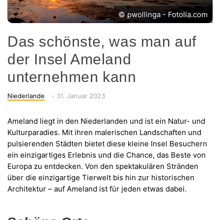
© pwollinga - Fotolia.com
Das schönste, was man auf
der Insel Ameland
unternehmen kann
Categories
Posted
Niederlande
-
31. Januar 2023
on
Ameland liegt in den Niederlanden und ist ein Natur- und
Kulturparadies. Mit ihren malerischen Landschaften und
pulsierenden Städten bietet diese kleine Insel Besuchern
ein einzigartiges Erlebnis und die Chance, das Beste von
Europa zu entdecken. Von den spektakulären Stränden
über die einzigartige Tierwelt bis hin zur historischen
Architektur – auf Ameland ist für jeden etwas dabei.