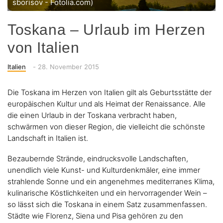
sborisov - Fotolia.com)
Toskana – Urlaub im Herzen
von Italien
Categories
Posted
Italien
-
28. November 2015
on
Die Toskana im Herzen von Italien gilt als Geburtsstätte der
europäischen Kultur und als Heimat der Renaissance. Alle
die einen Urlaub in der Toskana verbracht haben,
schwärmen von dieser Region, die vielleicht die schönste
Landschaft in Italien ist.
Bezaubernde Strände, eindrucksvolle Landschaften,
unendlich viele Kunst- und Kulturdenkmäler, eine immer
strahlende Sonne und ein angenehmes mediterranes Klima,
kulinarische Köstlichkeiten und ein hervorragender Wein –
so lässt sich die Toskana in einem Satz zusammenfassen.
Städte wie Florenz, Siena und Pisa gehören zu den