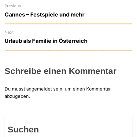
Previous
Previous
Beitragsnavigation
Cannes – Festspiele und mehr
post:
Next
Next
Urlaub als Familie in Österreich
post:
Schreibe einen Kommentar
Du musst
angemeldet
sein, um einen Kommentar
abzugeben.
Suchen