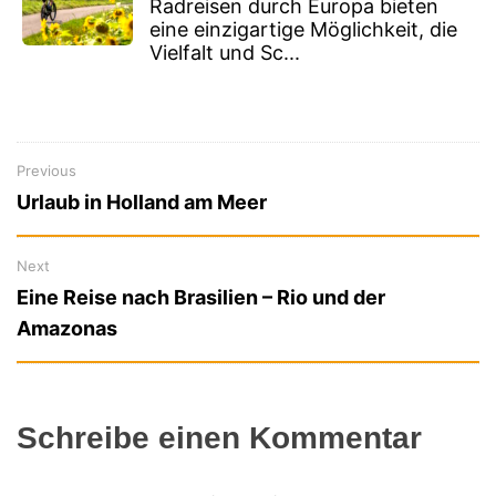
Radreisen durch Europa bieten
eine einzigartige Möglichkeit, die
Vielfalt und Sc...
Previous
Previous
Beitragsnavigation
Urlaub in Holland am Meer
post:
Next
Next
Eine Reise nach Brasilien – Rio und der
post:
Amazonas
Schreibe einen Kommentar