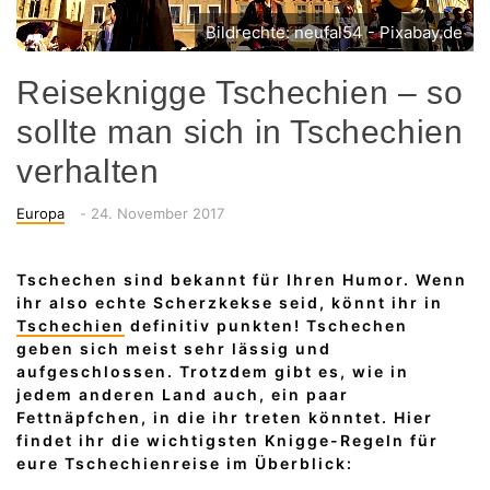
Bildrechte: neufal54 - Pixabay.de
Reiseknigge Tschechien – so
sollte man sich in Tschechien
verhalten
Categories
Posted
Europa
-
24. November 2017
on
Tschechen sind bekannt für Ihren Humor. Wenn
ihr also echte Scherzkekse seid, könnt ihr in
Tschechien
definitiv punkten! Tschechen
geben sich meist sehr lässig und
aufgeschlossen. Trotzdem gibt es, wie in
jedem anderen Land auch, ein paar
Fettnäpfchen, in die ihr treten könntet. Hier
findet ihr die wichtigsten Knigge-Regeln für
eure Tschechienreise im Überblick: