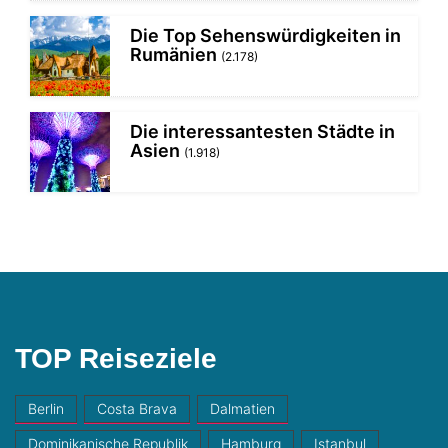
Die Top Sehenswürdigkeiten in
Rumänien
(2.178)
Die interessantesten Städte in
Asien
(1.918)
TOP Reiseziele
Berlin
Costa Brava
Dalmatien
Dominikanische Republik
Hamburg
Istanbul