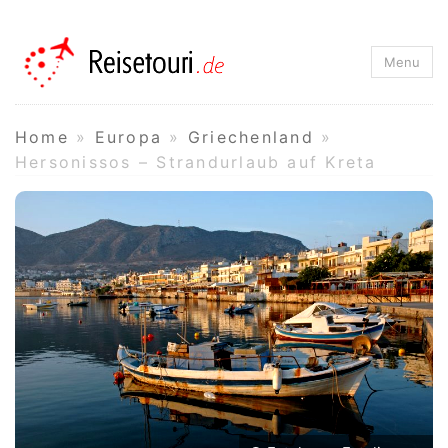
Reisetouri.de
Menu
Home
»
Europa
»
Griechenland
»
Hersonissos – Strandurlaub auf Kreta