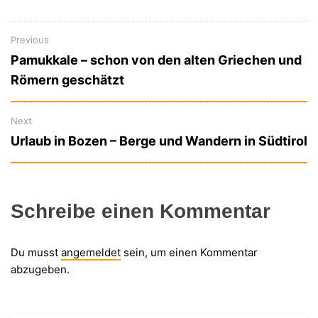
Previous
Previous
Beitragsnavigation
Pamukkale – schon von den alten Griechen und
post:
Römern geschätzt
Next
Next
Urlaub in Bozen – Berge und Wandern in Südtirol
post:
Schreibe einen Kommentar
Du musst
angemeldet
sein, um einen Kommentar
abzugeben.