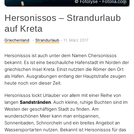
© Fotolyse - Fotolia.com
Hersonissos – Strandurlaub
auf Kreta
Categories
-
Posted
Griechenland
-
Strandurlaub
-
11. März 2017
on
Hersonissos ist auch unter dem Namen Chersonissos
bekannt. Es ist eine beschauliche Hafenstadt im Norden der
griechischen Insel Kreta. Einst nutzten die Römer den Ort
als Hafen. Ausgrabungen entlang der Hauptstraße zeugen
heute noch von dieser Zeit.
Hersonissos lockt Urlauber vor allem mit einer Reihe von
langen
Sandstränden
. Auch kleine, ruhige Buchten sind im
Westen der geschäftigen Stadt zu finden. Am
wunderschönen Meer kann man entspannen,
Sonnenbaden, Schnorcheln und ein breites Angebot an
Wassersportarten nutzen. Bekannt ist Hersonissos für das