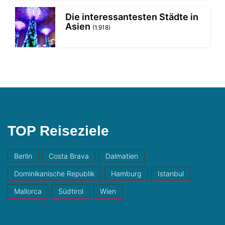
Die interessantesten Städte in
Asien
(1.918)
TOP Reiseziele
Berlin
Costa Brava
Dalmatien
Dominikanische Republik
Hamburg
Istanbul
Mallorca
Südtirol
Wien