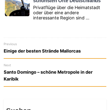
schönsten Orte Deutschlands
Privatflüge über die Heimatstadt
oder über eine andere
interessante Region sind ...
Previous
Previous
Beitragsnavigation
Einige der besten Strände Mallorcas
post:
Next
Next
Santo Domingo – schöne Metropole in der
post:
Karibik