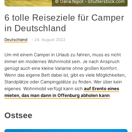
© Daria Nipot - Shutterstock.com
6 tolle Reiseziele für Camper
in Deutschland
Categories
Posted
Deutschland
-
24. August 2022
on
Um mit einem Camper in Urlaub zu fahren, muss es nicht
immer ein modernes Wohnmobil sein. Je nach Anspruch
genügt auch eine kleine Variante ohne großen Komfort.
Wenn das eigene Bett dabei ist, gibt es viele Möglichkeiten,
Standplätze oder Campingplätze zu finden. Wer über kein
eigenes Wohnmobil verfügt kann sich
auf Erento eines
mieten, das man dann in Offenburg abholen kann
.
Ostsee