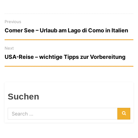
Previous
Previous
Beitragsnavigation
Comer See – Urlaub am Lago di Como in Italien
post:
Next
Next
USA-Reise – wichtige Tipps zur Vorbereitung
post:
Suchen
Search
for:
Searc