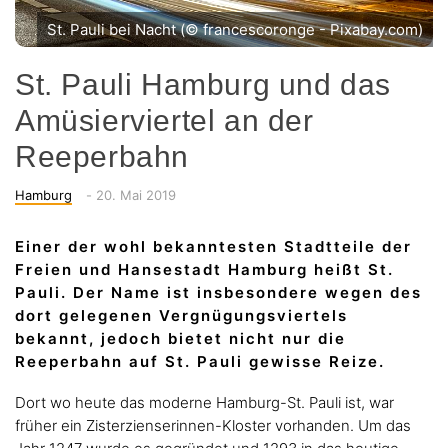
St. Pauli bei Nacht (© francescoronge - Pixabay.com)
St. Pauli Hamburg und das
Amüsierviertel an der
Reeperbahn
Categories
Posted
Hamburg
-
20. Mai 2019
on
Einer der wohl bekanntesten Stadtteile der
Freien und Hansestadt Hamburg heißt St.
Pauli. Der Name ist insbesondere wegen des
dort gelegenen Vergnügungsviertels
bekannt, jedoch bietet nicht nur die
Reeperbahn auf St. Pauli gewisse Reize.
Dort wo heute das moderne Hamburg-St. Pauli ist, war
früher ein Zisterzienserinnen-Kloster vorhanden. Um das