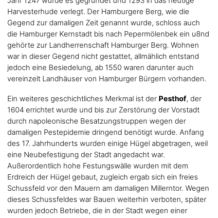
Jahr 1247 wurde es gegründet und 1293 in das heutige
Harvesterhude verlegt. Der Hamburgere Berg, wie die
Gegend zur damaligen Zeit genannt wurde, schloss auch
die Hamburger Kernstadt bis nach Pepermölenbek ein u8nd
gehörte zur Landherrenschaft Hamburger Berg. Wohnen
war in dieser Gegend nicht gestattet, allmählich entstand
jedoch eine Besiedelung, ab 1550 waren darunter auch
vereinzelt Landhäuser von Hamburger Bürgern vorhanden.
Ein weiteres geschichtliches Merkmal ist der
Pesthof
, der
1604 errichtet wurde und bis zur Zerstörung der Vorstadt
durch napoleonische Besatzungstruppen wegen der
damaligen Pestepidemie dringend benötigt wurde. Anfang
des 17. Jahrhunderts wurden einige Hügel abgetragen, weil
eine Neubefestigung der Stadt angedacht war.
Außerordentlich hohe Festungswälle wurden mit dem
Erdreich der Hügel gebaut, zugleich ergab sich ein freies
Schussfeld vor den Mauern am damaligen Millerntor. Wegen
dieses Schussfeldes war Bauen weiterhin verboten, später
wurden jedoch Betriebe, die in der Stadt wegen einer