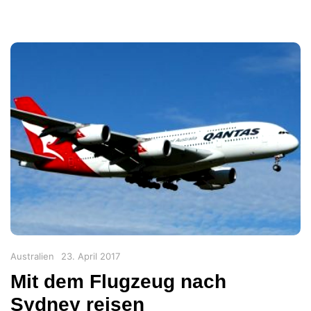
Categories
Posted
Australien
23. April 2017
on
Mit dem Flugzeug nach
Sydney reisen