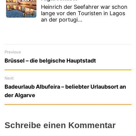
Heinrich der Seefahrer war schon
lange vor den Touristen in Lagos
an der portugi...
Previous
Previous
Beitragsnavigation
Brüssel – die belgische Hauptstadt
post:
Next
Next
Badeurlaub Albufeira – beliebter Urlaubsort an
post:
der Algarve
Schreibe einen Kommentar