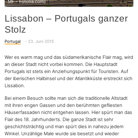
MF - Fotolia.com)
Lissabon – Portugals ganzer
Stolz
Categories
Posted
Portugal
-
23. Juni 2015
on
Wer es warm mag und das südamerikanische Flair mag, wird
an dieser Stadt nicht vorbei kommen. Die Hauptstadt
Portugals ist stets ein Anziehungspunkt für Touristen. Auf
der iberischen Halbinsel und der Atlantikküste erstreckt sich
Lissabon.
Bei einem Besuch sollte man sich die traditionelle Altstadt
mit ihren engen Gassen und den berühmten gefliesten
Häuserfassaden nicht entgehen lassen. Hier spürt man das
Flair des 18. Jahrhunderts. Die ganze Stadt ist sehr
geschichtsträchtig und man spürt dies in nahezu jedem
Winkel. Unzählige Male wurde sie besetzt und wieder