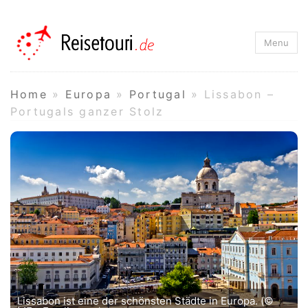
Reisetouri.de
Menu
Home
»
Europa
»
Portugal
»
Lissabon –
Portugals ganzer Stolz
Lissabon ist eine der schönsten Städte in Europa. (©