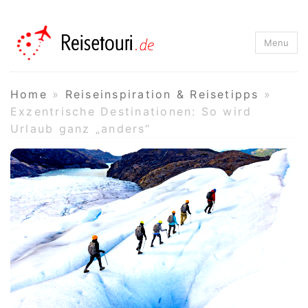
Reisetouri.de
Menu
Home
»
Reiseinspiration & Reisetipps
»
Exzentrische Destinationen: So wird
Urlaub ganz „anders“