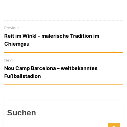
Previous
Previous
Beitragsnavigation
Reit im Winkl – malerische Tradition im
post:
Chiemgau
Next
Next
Nou Camp Barcelona – weltbekanntes
post:
Fußballstadion
Suchen
Search