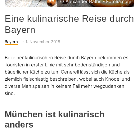
© Alexander Raths - Fotolia.com
Eine kulinarische Reise durch
Bayern
Categories
Posted
Bayern
-
1. November 2018
on
Bei einer kulinarischen Reise durch Bayern bekommen es
Touristen in erster Linie mit sehr bodenständigen und
bäuerlicher Küche zu tun. Generell lässt sich die Küche als
ziemlich fleischlastig beschreiben, wobei auch Knödel und
diverse Mehlspeisen in keinem Fall mehr wegzudenken
sind.
München ist kulinarisch
anders