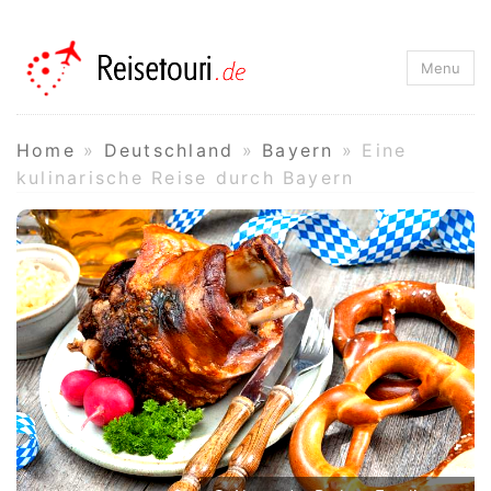
Reisetouri.de
Menu
Home
»
Deutschland
»
Bayern
»
Eine
kulinarische Reise durch Bayern