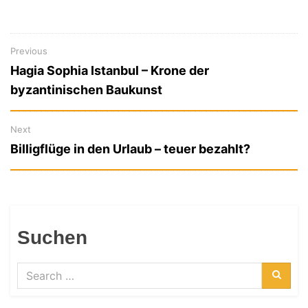
Previous
Previous
Beitragsnavigation
Hagia Sophia Istanbul – Krone der
post:
byzantinischen Baukunst
Next
Next
Billigflüge in den Urlaub – teuer bezahlt?
post:
Suchen
Search
for:
Searc