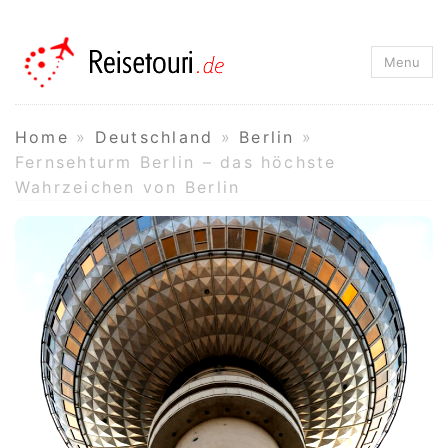
Reisetouri.de
Menu
Home
»
Deutschland
»
Berlin
»
Fernsehturm Berlin – das höchste
Wahrzeichen von Berlin