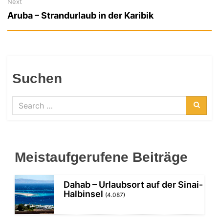
Next
Next
Aruba – Strandurlaub in der Karibik
post:
Suchen
Search
for:
Searc
Meistaufgerufene Beiträge
Dahab – Urlaubsort auf der Sinai-
Halbinsel
(4.087)