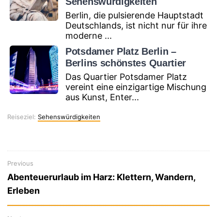
Sehenswürdigkeiten
Berlin, die pulsierende Hauptstadt
Deutschlands, ist nicht nur für ihre
moderne ...
Potsdamer Platz Berlin –
Berlins schönstes Quartier
Das Quartier Potsdamer Platz
vereint eine einzigartige Mischung
aus Kunst, Enter...
Reiseziel
Reiseziel:
Sehenswürdigkeiten
Previous
Previous
Beitragsnavigation
Abenteuerurlaub im Harz: Klettern, Wandern,
post:
Erleben